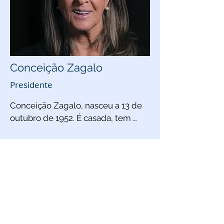
Conceição Zagalo
Presidente
Conceição Zagalo, nasceu a 13 de 
outubro de 1952. É casada, tem 
duas filhas e uma família muito 
grande. Da base até ao topo 
desenvolveu a sua carreira na IBM 
onde, ao longo de quase quatro 
décadas e com algumas 
experiências noutros países e 
noutros continentes, conciliou vida 
profissional, pessoal e familiar. 
